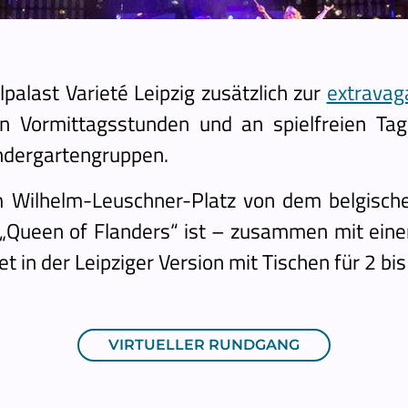
palast Varieté Leipzig zusätzlich zur
extrava
en Vormittagsstunden und an spielfreien Ta
indergartengruppen.
em Wilhelm-Leuschner-Platz von dem belgisch
„Queen of Flanders“ ist – zusammen mit eine
t in der Leipziger Version mit Tischen für 2 bi
VIRTUELLER RUNDGANG